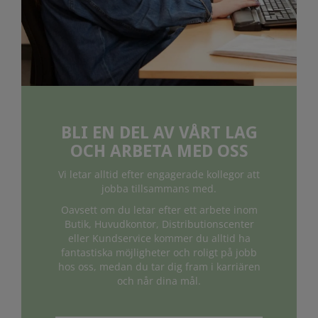
BLI EN DEL AV VÅRT LAG
OCH ARBETA MED OSS
Vi letar alltid efter engagerade kollegor att
jobba tillsammans med.
Oavsett om du letar efter ett arbete inom
Butik, Huvudkontor, Distributionscenter
eller Kundservice kommer du alltid ha
fantastiska möjligheter och roligt på jobb
hos oss, medan du tar dig fram i karriären
och når dina mål.