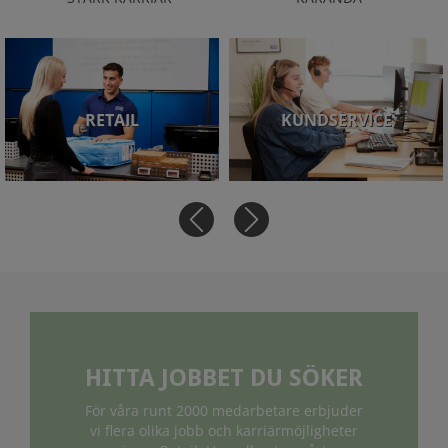
RETAIL
KUNDSERVICE
HITTA JOBBET DU SÖKER
För våra runt 2000 medarbetare erbjuder
vi flera olika jobb och karriärmöjligheter