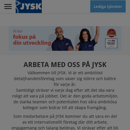
Skip
Lediga tjänster
to
main
Menu
content
RETAIL
KUNDSERVICE
ARBETA MED OSS PÅ JYSK
Välkommen till JYSK. Vi är ett ambitiöst
detaljhandelsföretag som växer sig större och bättre
HUVUDKONTOR
för varje år.
Samtidigt strävar vi varje dag efter att det ska vara
roligt att vara på jobbet. Det är den goda arbetsmiljön,
de starka teamen och potentialen hos våra ambitiösa
DISTRIBUTIONSCENTER
kollegor som bidrar till att skapa framgång.
Som medarbetare på JYSK kommer du att vara en del
av ett internationellt företag där ditt arbete,
engagemang och talang belönas. Vi strävar efter att bli