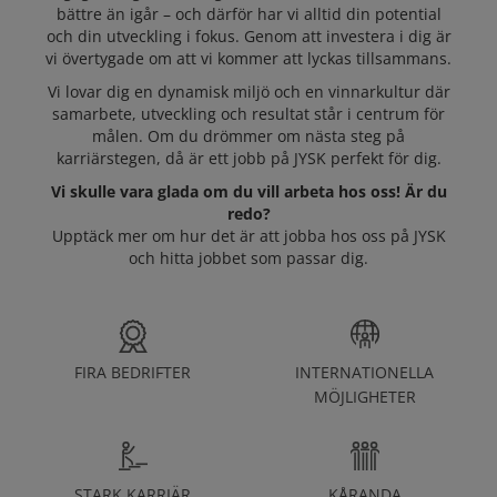
JYSK SOM
bättre än igår – och därför har vi alltid din potential
och din utveckling i fokus. Genom att investera i dig är
ARBETSGIVARE
vi övertygade om att vi kommer att lyckas tillsammans.
Vi lovar dig en dynamisk miljö och en vinnarkultur där
samarbete, utveckling och resultat står i centrum för
Lediga tjänster
målen. Om du drömmer om nästa steg på
karriärstegen, då är ett jobb på JYSK perfekt för dig.
Vi skulle vara glada om du vill arbeta hos oss! Är du
redo?
Upptäck mer om hur det är att jobba hos oss på JYSK
och hitta jobbet som passar dig.
FIRA BEDRIFTER
INTERNATIONELLA
MÖJLIGHETER
STARK KARRIÄR
KÅRANDA