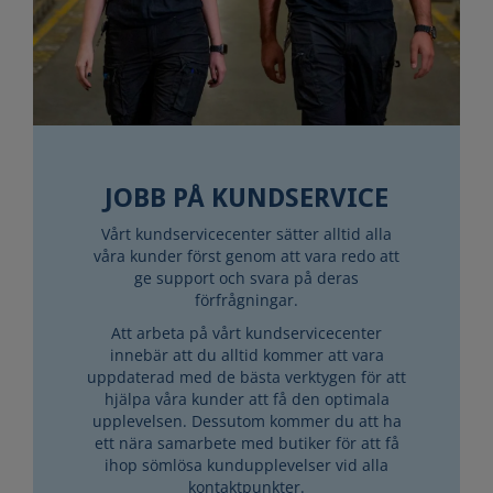
JOBB PÅ KUNDSERVICE
Vårt kundservicecenter sätter alltid alla
våra kunder först genom att vara redo att
ge support och svara på deras
förfrågningar.
Att arbeta på vårt kundservicecenter
innebär att du alltid kommer att vara
uppdaterad med de bästa verktygen för att
hjälpa våra kunder att få den optimala
upplevelsen. Dessutom kommer du att ha
ett nära samarbete med butiker för att få
ihop sömlösa kundupplevelser vid alla
kontaktpunkter.