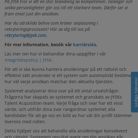
På JYSK tror vi att en stor blandning av kompetenser, talanger och
unika personligheter gör oss till ett starkare team. Därför ser vi
fram emot just din ansökan.
Har du särskilda behov som kräver anpassning i
rekryteringsprocessen? Hör av dig till oss på
rekrytering@jysk.com
.
För mer information, besök vår
karriärsida
.
Läs mer om hur vi behandlar dina uppgifter i vår
Integritetspolicy | JYSK
.
För att vi ska kunna hantera ansökningar på ett rättvist och
effektivt sätt använder vi ett system som automatiskt bedömer
Lediga tjänst
hur väl varje ansökan matchar den aktuella tjänsten.
Systemet analyserar dina svar på ett antal urvalsfrågor.
Frågorna har skapats av systemet och granskats av JYSKs
Talent Acquisition-team. Varje fråga och svar har ett visst
värde, och utifrån dina svar rangordnar systemet alla
kandidater för att ge oss en bild av hur väl din profil stämmer
överens med rollen.
Detta hjälper oss att behandla alla ansökningar konsekvent
och rättvist. Systemets resultat avgör om din ansökan går