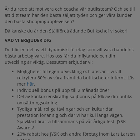
JYSK SOM
Är du redo att motivera och coacha vår butiksteam? Och se till
ARBETSGIVARE
att ditt team har den bästa säljattityden och ger våra kunder
den bästa shoppingupplevelsen?
Då kanske du är den Ställföreträdande Butikschef vi söker!
VAD VI ERBJUDER DIG
Du blir en del av ett dynamiskt företag som vill vara handelns
bästa arbetsgivare. Hos oss får du inflytande och din
utveckling är viktig. Dessutom erbjuder vi:
Möjligheter till egen utveckling och ansvar – vi vill
rekrytera ‎‎80% av våra framtida butikschefer internt. Läs
mer
här
.
Individuell bonus på upp till 2 månadslöner.
Del av konkurrenskraftig säljbonus på 6% av din butiks
omsättningsökning.
Tydliga mål, roliga tävlingar och en kultur där
prestation lönar sig och där vi har kul längs vägen.
Självklart firar vi tillsammans på vår årliga fest: JYSK
Awards!
‎20% rabatt hos JYSK och andra företag inom Lars Larsen