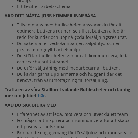
Group‎.
Ett flexibelt arbetsschema.
VAD DITT NÄSTA JOBB KOMMER INNEBÄRA
Tillsammans med butikschefen ansvarar du för att
optimera butikens rutiner, se till att butiken alltid är
redo för kunder och uppnå goda försäljningsresultat.
Du säkerställer veckokampanjer, säljattityd och en
positiv, energifylld arbetsmiljö.
Du stöttar butikschefen genom att kommunicera, leda
och coacha butiksteamet.
Du utför säljträning med medarbetarna i butiken.
Du kavlar gärna upp ärmarna och hugger i där det
behövs, från varumottagning till försäljning.
Träffa en av våra Ställföreträdande Butikschefer och lär dig
mer om
jobbet
här
.
VAD DU SKA BIDRA MED
Erfarenhet av att leda, motivera och utveckla ett team
Förmågan att inspirera och kommunicera för att skapa
ett positivt arbetsklimat
Brinnande engagemang för försäljning och kundservice.