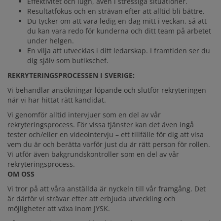
Effektivitet och lugn, även i stressiga situationer.
Resultatfokus och en strävan efter att alltid bli bättre.
Du tycker om att vara ledig en dag mitt i veckan, så att
du kan vara redo för kunderna och ditt team på arbetet
under helgen.
En vilja att utvecklas i ditt ledarskap. I framtiden ser du
dig själv som butikschef.
REKRYTERINGSPROCESSEN I SVERIGE:
Vi behandlar ansökningar löpande och slutför rekryteringen
när vi har hittat rätt kandidat. ‎
Vi genomför alltid intervjuer som en del av vår
rekryteringsprocess. För vissa tjänster kan det även ingå
tester och/eller en videointervju – ett tillfälle för dig att visa
vem du är och berätta varför just du är rätt person för rollen.
Vi utför även bakgrundskontroller som en del av vår
rekryteringsprocess.
OM OSS
Vi tror på att våra anställda är nyckeln till vår framgång. Det
är därför vi strävar efter att erbjuda utveckling och
möjligheter att växa inom JYSK.