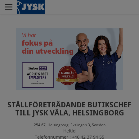
Skip
to
main
Menu
content
RETAIL
KUNDSERVICE
HUVUDKONTOR
STÄLLFÖRETRÄDANDE BUTIKSCHEF
DISTRIBUTIONSCENTER
TILL JYSK VÄLA, HELSINGBORG
254 67,
Helsingborg,
Ekslingan 3,
Sweden
Heltid
Telefonnummer : +46 42 37 94 55