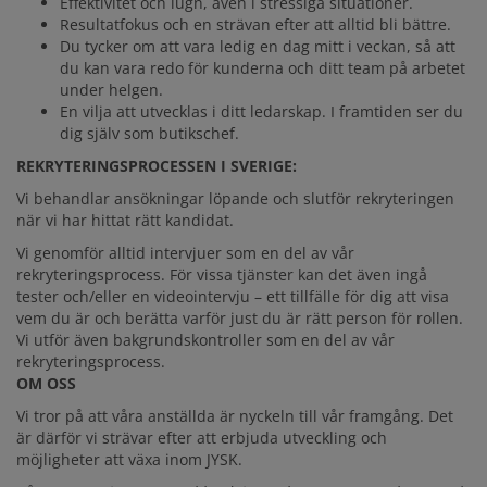
Effektivitet och lugn, även i stressiga situationer.
Resultatfokus och en strävan efter att alltid bli bättre.
Du tycker om att vara ledig en dag mitt i veckan, så att
du kan vara redo för kunderna och ditt team på arbetet
under helgen.
En vilja att utvecklas i ditt ledarskap. I framtiden ser du
dig själv som butikschef.
REKRYTERINGSPROCESSEN I SVERIGE:
Vi behandlar ansökningar löpande och slutför rekryteringen
när vi har hittat rätt kandidat. ‎
Vi genomför alltid intervjuer som en del av vår
rekryteringsprocess. För vissa tjänster kan det även ingå
tester och/eller en videointervju – ett tillfälle för dig att visa
vem du är och berätta varför just du är rätt person för rollen.
Vi utför även bakgrundskontroller som en del av vår
rekryteringsprocess.
OM OSS
Vi tror på att våra anställda är nyckeln till vår framgång. Det
är därför vi strävar efter att erbjuda utveckling och
möjligheter att växa inom JYSK.