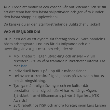
JYSK SOM
Är du redo att motivera och coacha vår butiksteam? Och se till
ARBETSGIVARE
att ditt team har den bästa säljattityden och ger våra kunder
den bästa shoppingupplevelsen?
Då kanske du är den Ställföreträdande Butikschef vi söker!
VAD VI ERBJUDER DIG
Du blir en del av ett dynamiskt företag som vill vara handelns
bästa arbetsgivare. Hos oss får du inflytande och din
utveckling är viktig. Dessutom erbjuder vi:
Möjligheter till egen utveckling och ansvar – vi vill
rekrytera ‎‎80% av våra framtida butikschefer internt. Läs
mer
här
.
Individuell bonus på upp till 2 månadslöner.
Del av konkurrenskraftig säljbonus på 6% av din butiks
omsättningsökning.
Tydliga mål, roliga tävlingar och en kultur där
prestation lönar sig och där vi har kul längs vägen.
Självklart firar vi tillsammans på vår årliga fest: JYSK
Awards!
‎20% rabatt hos JYSK och andra företag inom Lars Larsen