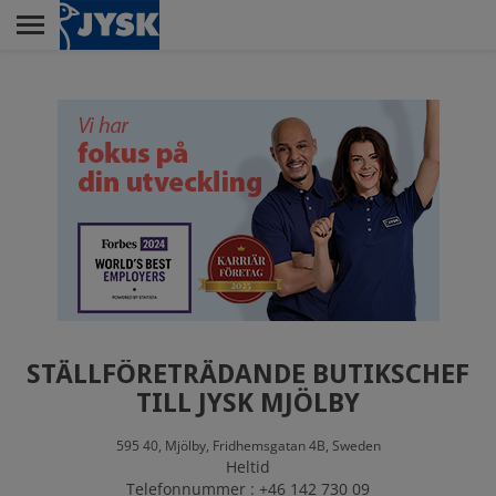
Skip
to
main
Menu
content
RETAIL
KUNDSERVICE
HUVUDKONTOR
STÄLLFÖRETRÄDANDE BUTIKSCHEF
DISTRIBUTIONSCENTER
TILL JYSK MJÖLBY
595 40,
Mjölby,
Fridhemsgatan 4B,
Sweden
Heltid
Telefonnummer : +46 142 730 09