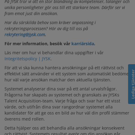
På JYSK tror vi att en stor blandning av kompetenser, talanger och
unika personligheter gör oss till ett starkare team. Därför ser vi
fram emot just din ansökan.
Har du särskilda behov som kräver anpassning i
rekryteringsprocessen? Hör av dig till oss på
rekrytering@jysk.com
.
För mer information, besök vår
karriärsida
.
Läs mer om hur vi behandlar dina uppgifter i vår
Integritetspolicy | JYSK
.
För att vi ska kunna hantera ansökningar på ett rättvist och
Lediga tjänst
effektivt sätt använder vi ett system som automatiskt bedömer
hur väl varje ansökan matchar den aktuella tjänsten.
Systemet analyserar dina svar på ett antal urvalsfrågor.
Frågorna har skapats av systemet och granskats av JYSKs
Talent Acquisition-team. Varje fråga och svar har ett visst
värde, och utifrån dina svar rangordnar systemet alla
kandidater för att ge oss en bild av hur väl din profil stämmer
överens med rollen.
Detta hjälper oss att behandla alla ansökningar konsekvent
och rättvist. Systemets resultat avgör om din ansökan går