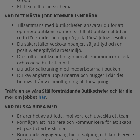
Group‎.
Ett flexibelt arbetsschema.
VAD DITT NÄSTA JOBB KOMMER INNEBÄRA
Tillsammans med butikschefen ansvarar du för att
optimera butikens rutiner, se till att butiken alltid är
redo för kunder och uppnå goda försäljningsresultat.
Du säkerställer veckokampanjer, säljattityd och en
positiv, energifylld arbetsmiljö.
Du stöttar butikschefen genom att kommunicera, leda
och coacha butiksteamet.
Du utför säljträning med medarbetarna i butiken.
Du kavlar gärna upp ärmarna och hugger i där det
behövs, från varumottagning till försäljning.
Träffa en av våra Ställföreträdande Butikschefer och lär dig
mer om
jobbet
här
.
VAD DU SKA BIDRA MED
Erfarenhet av att leda, motivera och utveckla ett team
Förmågan att inspirera och kommunicera för att skapa
ett positivt arbetsklimat
Brinnande engagemang för försäljning och kundservice.