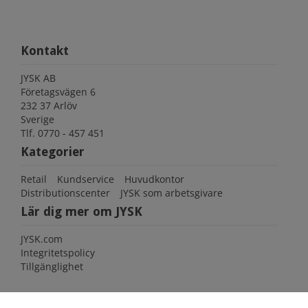
Kontakt
JYSK AB
Företagsvägen 6
232 37 Arlöv
Sverige
Tlf.
0770 - 457 451
Kategorier
Retail
Kundservice
Huvudkontor
Distributionscenter
JYSK som arbetsgivare
Lär dig mer om JYSK
JYSK.com
Integritetspolicy
Tillgänglighet